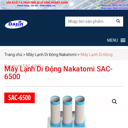
Tìm
kiếm:
Trang chủ
>
Máy Lạnh Di Động Nakatomi
>
Máy Lạnh Di Động
Nakatomi SAC-6500
Máy Lạnh Di Động Nakatomi SAC-
6500